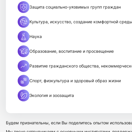
Защита социально-уязвимых групп граждан
Культура, искусство, создание комфортной среды
Наука
Образование, воспитание и просвещение
Развитие гражданского общества, некоммерческо
Спорт, физкультура и здоровый образ жизни
Экология и зоозащита
Будем признательны, если Вы поделитесь опытом использов
Мы тесно сотрудничаем с основными институтами, поддер