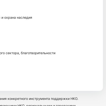
 и охрана наследия
го сектора, благотворительности
ания конкретного инструмента поддержки НКО.
живающими НКО, региональными и городскими