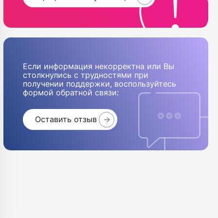
Если информация некорректна или Вы
столкнулись с трудностями при
получении поддержки, воспользуйтесь
формой обратной связи:
Оставить отзыв