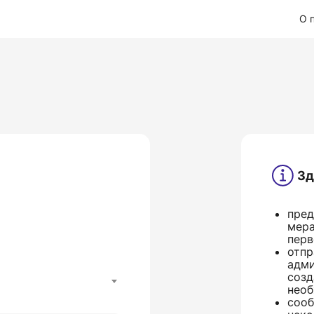
О 
Зд
пред
мера
перв
отпр
адми
созд
необ
сооб