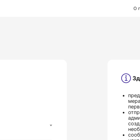
О 
Зд
пред
мера
перв
отпр
адми
созд
необ
сооб